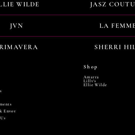
LLIE WILDE
JASZ COUT
JVN
LA FEMM
RIMAVERA
SHERRI HI
Shop
Amarra
Lilly's
Ellie Wilde
s
ments
 & Envoy
 Us